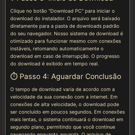
Clique no botão "Download PC" para iniciar o
download do instalador. O arquivo será baixado
diretamente para a pasta de downloads padrão
do seu navegador. Nosso sistema de download é
otimizado para funcionar mesmo com conexões
instáveis, retomando automaticamente o
download em caso de interrupção. O progresso
do download é exibido em tempo real.
⏱️ Passo 4: Aguardar Conclusão
O tempo de download varia de acordo com a
velocidade da sua conexão com a internet. Em
conexões de alta velocidade, o download pode
ser concluído em poucos segundos. Em conexões
mais lentas, o sistema continuará o download em
segundo plano, permitindo que você continue
navegando enquanto aguarda. O arquivo de