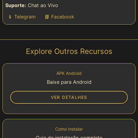
Suporte:
Chat ao Vivo
📱 Telegram
📘 Facebook
Explore Outros Recursos
APK Android
Baixe para Android
VER DETALHES
Como Instalar
Guia de instalação completo