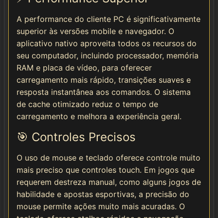
A performance do cliente PC é significativamente
superior às versões mobile e navegador. O
aplicativo nativo aproveita todos os recursos do
seu computador, incluindo processador, memória
RAM e placa de vídeo, para oferecer
carregamento mais rápido, transições suaves e
resposta instantânea aos comandos. O sistema
de cache otimizado reduz o tempo de
carregamento e melhora a experiência geral.
🎯 Controles Precisos
O uso de mouse e teclado oferece controle muito
mais preciso que controles touch. Em jogos que
requerem destreza manual, como alguns jogos de
habilidade e apostas esportivas, a precisão do
mouse permite ações muito mais acuradas. O