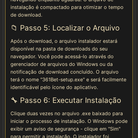
instalação é compactado para otimizar o tempo
de download.
📁 Passo 5: Localizar o Arquivo
Após o download, o arquivo instalador estará
disponível na pasta de downloads do seu
navegador. Você pode acessá-lo através do
gerenciador de arquivos do Windows ou da
notificação de download concluído. O arquivo
terá o nome "361Bet-setup.exe" e será facilmente
identificável pelo ícone do aplicativo.
🔧 Passo 6: Executar Instalação
Clique duas vezes no arquivo .exe baixado para
iniciar o processo de instalação. O Windows pode
exibir um aviso de segurança - clique em "Sim"
para permitir a instalação. O instalador foi