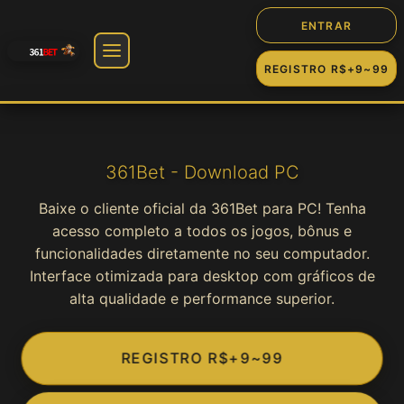
ENTRAR
REGISTRO R$+9~99
🎰 Jogos
Slot
361Bet - Download PC
Baixe o cliente oficial da 361Bet para PC! Tenha
Cassino
acesso completo a todos os jogos, bônus e
funcionalidades diretamente no seu computador.
Fortune
Interface otimizada para desktop com gráficos de
alta qualidade e performance superior.
Jogos
REGISTRO R$+9~99
Game