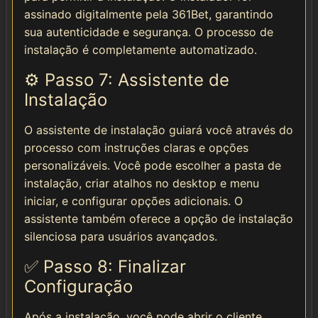
assinado digitalmente pela 361Bet, garantindo
sua autenticidade e segurança. O processo de
instalação é completamente automatizado.
⚙️ Passo 7: Assistente de
Instalação
O assistente de instalação guiará você através do
processo com instruções claras e opções
personalizáveis. Você pode escolher a pasta de
instalação, criar atalhos no desktop e menu
iniciar, e configurar opções adicionais. O
assistente também oferece a opção de instalação
silenciosa para usuários avançados.
✅ Passo 8: Finalizar
Configuração
Após a instalação, você pode abrir o cliente