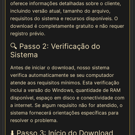
oferece informações detalhadas sobre o cliente,
incluindo versão atual, tamanho do arquivo,
requisitos do sistema e recursos disponíveis. O
download é completamente gratuito e não requer
registro prévio.
🔍 Passo 2: Verificação do
Sistema
Antes de iniciar o download, nosso sistema
verifica automaticamente se seu computador
atende aos requisitos mínimos. Esta verificação
inclui a versão do Windows, quantidade de RAM
disponível, espaço em disco e conectividade com
a internet. Se algum requisito não for atendido, o
sistema fornecerá orientações específicas para
resolver o problema.
⬇️ Passo 3: Início do Download