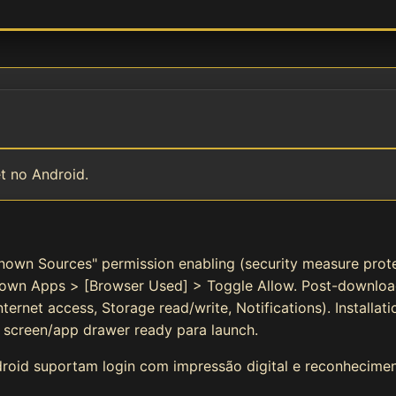
t no Android.
nown Sources" permission enabling (security measure prote
nown Apps > [Browser Used] > Toggle Allow. Post-download,
nternet access, Storage read/write, Notifications). Instal
screen/app drawer ready para launch.
roid suportam login com impressão digital e reconheciment