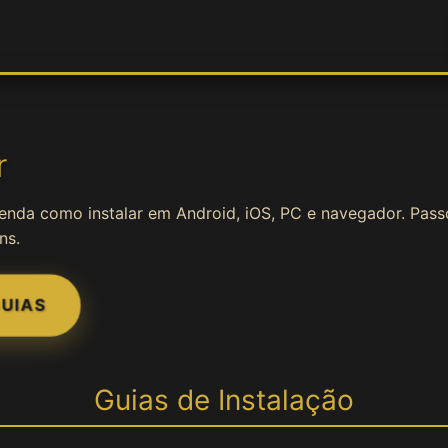
r
renda como instalar em Android, iOS, PC e navegador. Pas
ns.
UIAS
Guias de Instalação