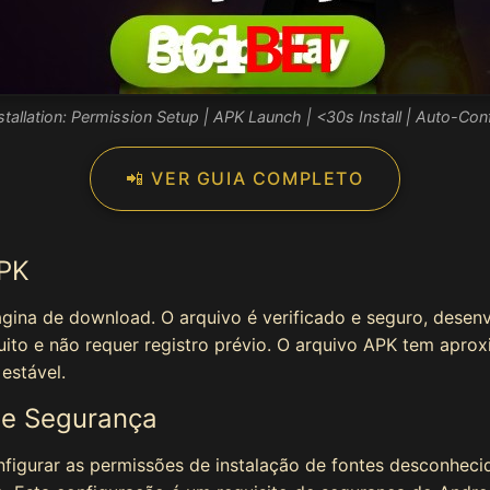
stallation: Permission Setup | APK Launch | <30s Install | Auto-Con
📲 VER GUIA COMPLETO
APK
página de download. O arquivo é verificado e seguro, desen
tuito e não requer registro prévio. O arquivo APK tem ap
stável.
de Segurança
onfigurar as permissões de instalação de fontes desconhe