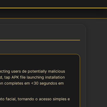
cting users de potentially malicious
 tap APK file launching installation
lation completes em <30 segundos em
o facial, tornando o acesso simples e