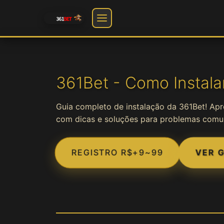
🎰 Jogos
Slot
361Bet - Como Instala
Guia completo de instalação da 361Bet! Ap
Cassino
com dicas e soluções para problemas comu
Fortune
REGISTRO R$+9~99
VER G
Jogos
Game